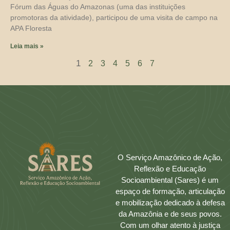
Fórum das Águas do Amazonas (uma das instituições
promotoras da atividade), participou de uma visita de campo na
APA Floresta
Leia mais »
1
2
3
4
5
6
7
O Serviço Amazônico de Ação,
Reflexão e Educação
Socioambiental (Sares) é um
espaço de formação, articulação
e mobilização dedicado à defesa
da Amazônia e de seus povos.
Com um olhar atento à justiça