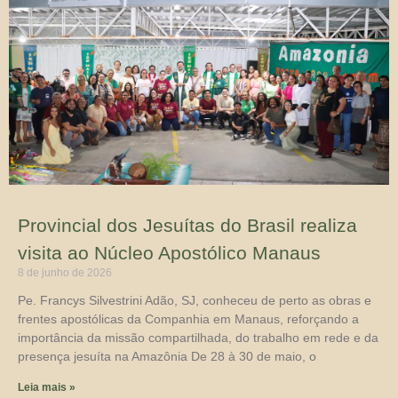
Provincial dos Jesuítas do Brasil realiza
visita ao Núcleo Apostólico Manaus
8 de junho de 2026
Pe. Francys Silvestrini Adão, SJ, conheceu de perto as obras e
frentes apostólicas da Companhia em Manaus, reforçando a
importância da missão compartilhada, do trabalho em rede e da
presença jesuíta na Amazônia De 28 à 30 de maio, o
Leia mais »