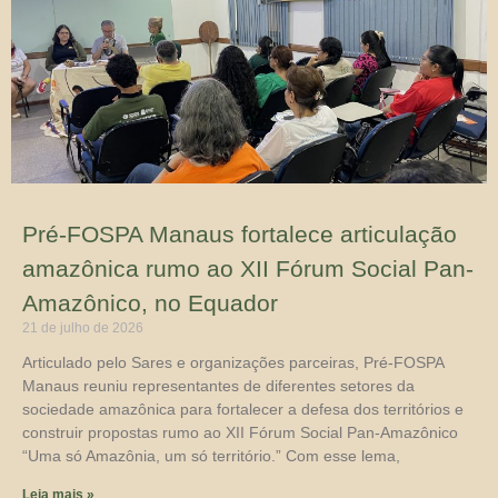
Pré-FOSPA Manaus fortalece articulação
amazônica rumo ao XII Fórum Social Pan-
Amazônico, no Equador
21 de julho de 2026
Articulado pelo Sares e organizações parceiras, Pré-FOSPA
Manaus reuniu representantes de diferentes setores da
sociedade amazônica para fortalecer a defesa dos territórios e
construir propostas rumo ao XII Fórum Social Pan-Amazônico
“Uma só Amazônia, um só território.” Com esse lema,
Leia mais »