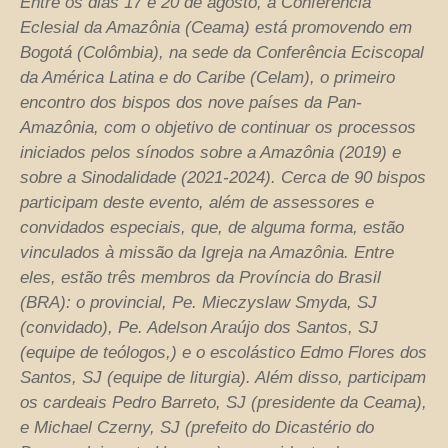
Entre os dias 17 e 20 de agosto, a Conferência
Eclesial da Amazônia (Ceama) está promovendo em
Bogotá (Colômbia), na sede da Conferência Eciscopal
da América Latina e do Caribe (Celam), o primeiro
encontro dos bispos dos nove países da Pan-
Amazônia, com o objetivo de continuar os processos
iniciados pelos sínodos sobre a Amazônia (2019) e
sobre a Sinodalidade (2021-2024). Cerca de 90 bispos
participam deste evento, além de assessores e
convidados especiais, que, de alguma forma, estão
vinculados à missão da Igreja na Amazônia. Entre
eles, estão três membros da Província do Brasil
(BRA): o provincial, Pe. Mieczyslaw Smyda, SJ
(convidado), Pe. Adelson Araújo dos Santos, SJ
(equipe de teólogos,) e o escolástico Edmo Flores dos
Santos, SJ (equipe de liturgia). Além disso, participam
os cardeais Pedro Barreto, SJ (presidente da Ceama),
e Michael Czerny, SJ (prefeito do Dicastério do