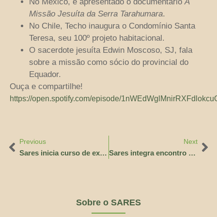
No México, é apresentado o documentário
A
Missão Jesuíta da Serra Tarahumara
.
No Chile, Techo inaugura o Condomínio Santa
Teresa, seu 100º projeto habitacional.
O sacerdote jesuíta Edwin Moscoso, SJ, fala
sobre a missão como sócio do provincial do
Equador.
Ouça e compartilhe!
https://open.spotify.com/episode/1nWEdWglMnirRXFdlokcu
Previous
Next
Sares inicia curso de extensão sobre Direito Humano à Água na Amazônia
Sares integra encontro da “Agro é Fogo” e reforça luta pela defesa dos biomas e povos tradicionais
Sobre o SARES