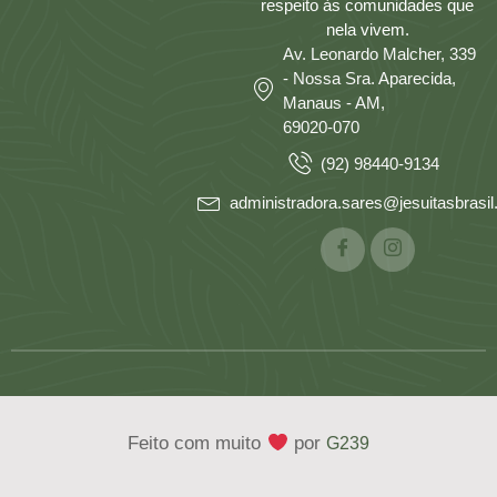
respeito às comunidades que
nela vivem.
Av. Leonardo Malcher, 339
- Nossa Sra. Aparecida,
Manaus - AM,
69020-070
(92) 98440-9134
administradora.sares@jesuitasbrasil.
Feito com muito
por
G239