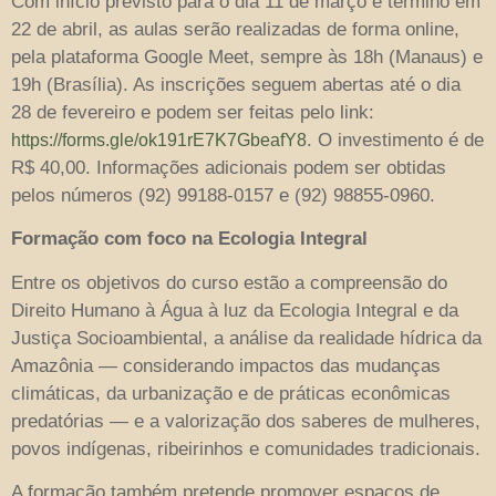
Com início previsto para o dia 11 de março e término em
22 de abril, as aulas serão realizadas de forma online,
pela plataforma Google Meet, sempre às 18h (Manaus) e
19h (Brasília). As inscrições seguem abertas até o dia
28 de fevereiro e podem ser feitas pelo link:
. O investimento é de
https://forms.gle/ok191rE7K7GbeafY8
R$ 40,00. Informações adicionais podem ser obtidas
pelos números (92) 99188-0157 e (92) 98855-0960.
Formação com foco na Ecologia Integral
Entre os objetivos do curso estão a compreensão do
Direito Humano à Água à luz da Ecologia Integral e da
Justiça Socioambiental, a análise da realidade hídrica da
Amazônia — considerando impactos das mudanças
climáticas, da urbanização e de práticas econômicas
predatórias — e a valorização dos saberes de mulheres,
povos indígenas, ribeirinhos e comunidades tradicionais.
A formação também pretende promover espaços de